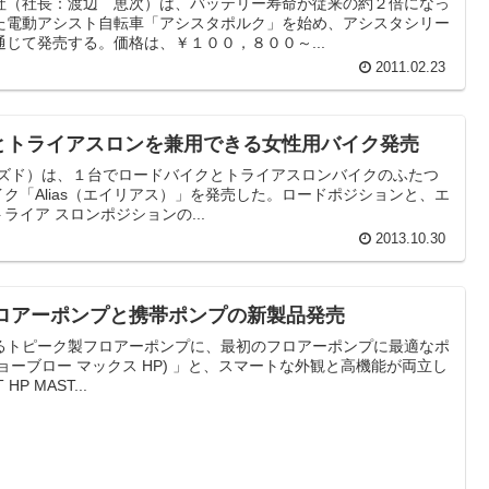
社（社長：渡辺 恵次）は、バッテリー寿命が従来の約２倍になっ
た電動アシスト自転車「アシスタポルク」を始め、アシスタシリー
じて発売する。価格は、￥１００，８００～...
2011.02.23
ロードとトライアスロンを兼用できる女性用バイク発売
ャライズド）は、１台でロードバイクとトライアスロンバイクのふたつ
ク「Alias（エイリアス）」を発売した。ロードポジションと、エ
イア スロンポジションの...
2013.10.30
) フロアーポンプと携帯ポンプの新製品発売
るトピーク製フロアーポンプに、最初のフロアーポンプに最適なポ
P(ジョーブロー マックス HP) 」と、スマートな外観と高機能が両立し
P MAST...