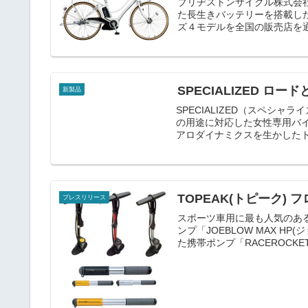
ブリヂストンサイクル株式会
た長生きバッテリーを搭載し
ズ４モデルを全国の販売店を通
SPECIALIZED 
新製品
SPECIALIZED（スペシ
の用途に対応した女性専用バイ
アロダイナミクスを生かしたトラ
TOPEAK(トピーク
プレスリリース
スポーツ車用に最も人気のあ
ンプ「JOEBLOW MAX H
た携帯ポンプ「RACEROCKET H