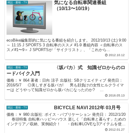
気になる自転車関連番組
雑誌・書籍・TV
（10/13〜10/19）
ecoBike編集部的に気になる番組を紹介します。 2012/10/13 (土) 9:00
～ 11:15 J SPORTS 3 自転車のススメ #1-9 番組内容 ＜自転車のス
スメ#1〜9＞ J SPORTSが「サイクリスト」、「これから...
2012.10.12
〈坂バカ〉式 知識ゼロからのロ
雑誌・書籍・TV
ードバイク入門
価格：￥ 864 著者：日向 涼子 出版社: SBクリエイティブ 発売日：
2016/5/7 ◎美しすぎる坂バカ! 男も顔負けの女性ヒルクライマ
ーは どうやって知識ゼロから坂バカになったのか?
・・・・・・・・・・・・・・・・・...
2016.05.13
BICYCLE NAVI 2012年 03月号
雑誌・書籍・TV
価格：￥ 980 出版社: ボイス・パブリケーション 発売日： 2012/1/20
巻頭特集 自転車ハッピーハウス 楽しく「自転車と暮らす」ための
インテリア／収納、実例紹介！ ・自転車LOVEな3アイテムを使っ
て 冬のライドもオシ...
2012.01.27