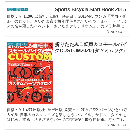
Sports Bicycle Start Book 2015
雑誌・書籍・TV
価格：￥ 1,296 出版社: 宝島社 発売日： 2015/4/9 マンガ「弱虫ペダ
ル」のヒット、さいたま市で毎年開催されているツール・ド・フラン
スの名を冠したイベント「さいたまクリテリウム」、カメラ片手に散
歩感覚でサイクリングをするポタリ...
2015.04.10
折りたたみ自転車＆スモールバイ
雑誌・書籍・TV
クCUSTOM2020 (タツミムック)
価格：￥1,430 出版社: 辰巳出版 発売日： 2020/1/23 パーツひとつで
大変身!愛車のカスタマイズを楽しもう ハンドル、サドル、タイヤを
はじめとする、さまざまなパーツの交換が可能な自転車。なかでも折
りたたみ自転車は自由なカスタマ...
2020.01.31