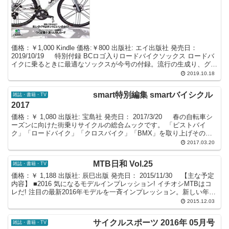
価格：￥1,000 Kindle 価格:￥800 出版社: エイ出版社 発売日：
2019/10/19 特別付録 BCロゴ入りロードバイクソックス ロードバ
イクに乗るときに最適なソックスが今号の付録。流行の生成り、グレ
ー杢、紺色のトリコ...
2019.10.18
smart特別編集 smartバイシクル
雑誌・書籍・TV
2017
価格：￥ 1,080 出版社: 宝島社 発売日： 2017/3/20 春の自転車シ
ーズンに向けた街乗りサイクルの総合ムックです。 「ピストバイ
ク」「ロードバイク」「クロスバイク」「BMX」を取り上げその特
徴を詳しく紹介。 自分に合ったバ...
2017.03.20
MTB日和 Vol.25
雑誌・書籍・TV
価格：￥ 1,188 出版社: 辰巳出版 発売日： 2015/11/30 【主な予定
内容】 ■2016 気になるモデルインプレッション! イチオシMTBはコ
レだ! 注目の最新2016年モデルを一斉インプレッション。新しい年に
向け、お気に入...
2015.12.03
サイクルスポーツ 2016年 05月号
雑誌・書籍・TV