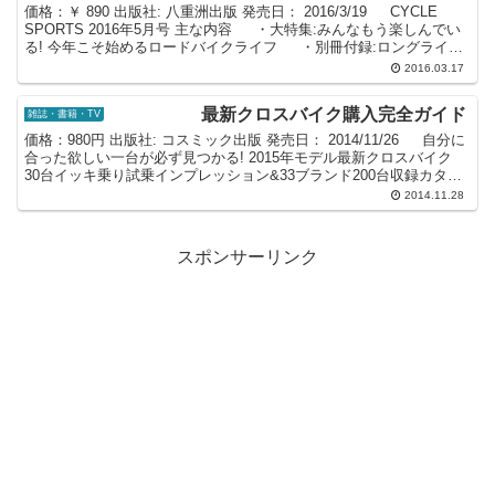
価格：￥ 890 出版社: 八重洲出版 発売日： 2016/3/19 CYCLE
SPORTS 2016年5月号 主な内容 ・大特集:みんなもう楽しんでい
る! 今年こそ始めるロードバイクライフ ・別冊付録:ロングライド
&ヒルクラ...
2016.03.17
最新クロスバイク購入完全ガイド
雑誌・書籍・TV
価格：980円 出版社: コスミック出版 発売日： 2014/11/26 自分に
合った欲しい一台が必ず見つかる! 2015年モデル最新クロスバイク
30台イッキ乗り試乗インプレッション&33ブランド200台収録カタロ
グ ◎初めて購入する...
2014.11.28
スポンサーリンク