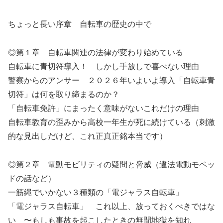
ちょっと長い序章 自転車の歴史の中で
◎第１章 自転車関連の法律が変わり始めている
自転車に青切符導入！ しかし手放しで喜べない理由
警察からのアンサー ２０２６年いよいよ導入「自転車青
切符」は何を取り締まるのか？
「自転車免許」にまったく意味がないこれだけの理由
自転車教育の歪みから高校一年生が死に続けている（刺激
的な見出しだけど、これ正真正銘本当です）
◎第２章 電動モビリティの疑問と脅威（違法電動モペッ
ドの話など）
一筋縄でいかない３種類の「電ジャラス自転車」
「電ジャラス自転車」 これ以上、放っておくべきではな
い 〜もしも事故を起こしたときの無間地獄を知れ