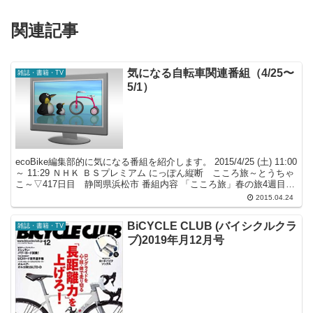
関連記事
気になる自転車関連番組（4/25〜
雑誌・書籍・TV
5/1）
ecoBike編集部的に気になる番組を紹介します。 2015/4/25 (土) 11:00
～ 11:29 ＮＨＫ ＢＳプレミアム にっぽん縦断 こころ旅～とうちゃ
こ～▽417日目 静岡県浜松市 番組内容 「こころ旅」春の旅4週目は
静岡県。...
2015.04.24
BiCYCLE CLUB (バイシクルクラ
雑誌・書籍・TV
ブ)2019年月12月号