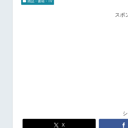
雑誌・書籍・TV
スポ
シ
X