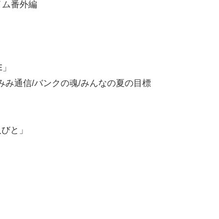
イム番外編
E」
みみみ通信/バンクの魂/みんなの夏の目標
人びと」