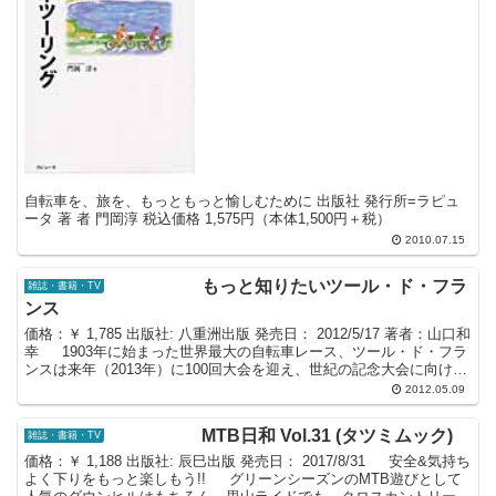
自転車を、旅を、もっともっと愉しむために 出版社 発行所=ラピュ
ータ 著 者 門岡淳 税込価格 1,575円（本体1,500円＋税）
2010.07.15
もっと知りたいツール・ド・フラ
雑誌・書籍・TV
ンス
価格：￥ 1,785 出版社: 八重洲出版 発売日： 2012/5/17 著者：山口和
幸 1903年に始まった世界最大の自転車レース、ツール・ド・フラ
ンスは来年（2013年）に100回大会を迎え、世紀の記念大会に向け、
ツールのすべてを解...
2012.05.09
MTB日和 Vol.31 (タツミムック)
雑誌・書籍・TV
価格：￥ 1,188 出版社: 辰巳出版 発売日： 2017/8/31 安全&気持ち
よく下りをもっと楽しもう!! グリーンシーズンのMTB遊びとして