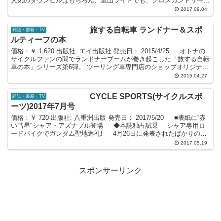
人気のダウンヒルはもちろん、里山ライドでも、クロスカントリーで
も必ず現れる「下り」の...
2017.09.04
旅する自転車 ランドナー＆スポ
雑誌・書籍・TV
ルティーフの本
価格：￥ 1,620 出版社: エイ出版社 発売日： 2015/4/25 オトナの
サイクルファンの間でランドナーブームが巻き起こした「旅する自転
車の本」シリーズ第6弾。 ツーリング車専門店のショップオリジナル
ランドナーの紹介はもちろん、...
2015.04.27
CYCLE SPORTS(サイクルスポ
雑誌・書籍・TV
ーツ)2017年7月号
価格：￥ 720 出版社: 八重洲出版 発売日： 2017/5/20 ■表紙に“赤
い彗星"シャア・アズナブル登場 ◆本誌独占試乗 シャア専用ロ
ードバイクでガンダム聖地巡礼! 4月26日に発表されたばかりの
「シャア専用ロードバ...
2017.05.19
スポンサーリンク