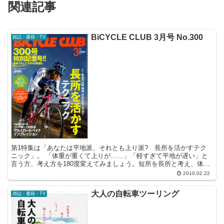
関連記事
BiCYCLE CLUB 3月号 No.300
雑誌・書籍・TV
第1特集は「あなたは平地派、それとも上り派? 長所を活かすテク
ニック」。 「体重が重くて上りが……」「軽すぎて平地が遅い」と
言う方、考え方を180度変えてみましょう。短所を長所と考え、体重
の重い方は平地を、軽い方は上りをもっともっと伸ばす方...
2010.02.22
大人の自転車ツーリング
雑誌・書籍・TV