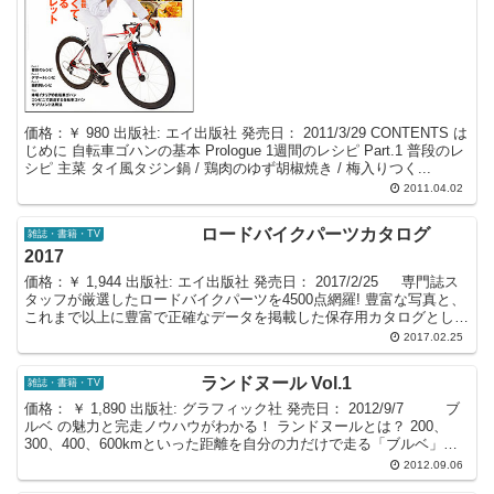
価格：￥ 980 出版社: エイ出版社 発売日： 2011/3/29 CONTENTS は
じめに 自転車ゴハンの基本 Prologue 1週間のレシピ Part.1 普段のレ
シピ 主菜 タイ風タジン鍋 / 鶏肉のゆず胡椒焼き / 梅入りつく...
2011.04.02
ロードバイクパーツカタログ
雑誌・書籍・TV
2017
価格：￥ 1,944 出版社: エイ出版社 発売日： 2017/2/25 専門誌ス
タッフが厳選したロードバイクパーツを4500点網羅! 豊富な写真と、
これまで以上に豊富で正確なデータを掲載した保存用カタログとし
て、本格競技志向のユーザー...
2017.02.25
ランドヌール Vol.1
雑誌・書籍・TV
価格： ￥ 1,890 出版社: グラフィック社 発売日： 2012/9/7 ブ
ルベ の魅力と完走ノウハウがわかる！ ランドヌールとは？ 200、
300、400、600kmといった距離を自分の力だけで走る「ブルベ」。
その参加者はラン...
2012.09.06