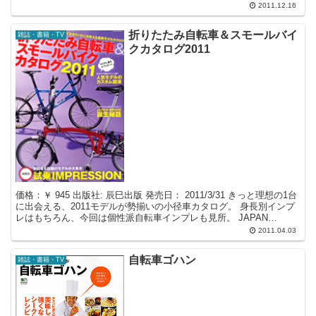
―2012...
2011.12.16
折りたたみ自転車＆スモールバイ
雑誌・書籍・TV
クカタログ2011
価格：￥ 945 出版社: 辰巳出版 発売日： 2011/3/31 きっと理想の1台
に出会える、2011モデルが勢揃いの小径車カタログ。 身長別インプ
レはもちろん、今回は個性派自転車インプレも見所。 JAPAN
BRAND誕生秘話や、世界に...
2011.04.03
自転車ゴハン
雑誌・書籍・TV