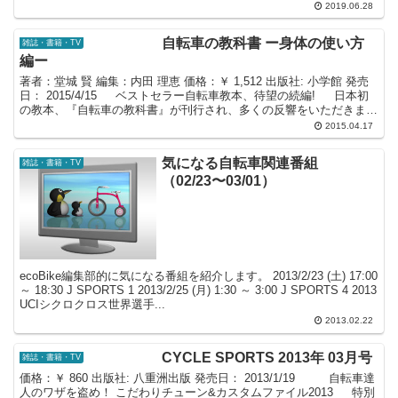
す。一...
2019.06.28
自転車の教科書 ー身体の使い方
雑誌・書籍・TV
編ー
著者：堂城 賢 編集：内田 理恵 価格：￥ 1,512 出版社: 小学館 発売
日： 2015/4/15 ベストセラー自転車教本、待望の続編! 日本初
の教本、『自転車の教科書』が刊行され、多くの反響をいただきまし
た。おかげさまで、著者...
2015.04.17
気になる自転車関連番組
雑誌・書籍・TV
（02/23〜03/01）
ecoBike編集部的に気になる番組を紹介します。 2013/2/23 (土) 17:00
～ 18:30 J SPORTS 1 2013/2/25 (月) 1:30 ～ 3:00 J SPORTS 4 2013
UCIシクロクロス世界選手...
2013.02.22
CYCLE SPORTS 2013年 03月号
雑誌・書籍・TV
価格：￥ 860 出版社: 八重洲出版 発売日： 2013/1/19 自転車達
人のワザを盗め！ こだわりチューン&カスタムファイル2013 特別