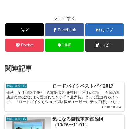
シェアする
X
Facebook
はてブ
Pocket
LINE
コピー
関連記事
ロードバイクベストバイ2017
雑誌・書籍・TV
価格：￥ 1,620 出版社: 八重洲出版 発売日： 2017/2/25 全国の書
店店員の投票により選ばれた本が「本屋大賞」として選ばれるよう
に、 「ロードバイクもショップ店長がユーザーに乗ってほしいもの
が必ずあるはずだ! 」 をテーマ...
2017.03.04
気になる自転車関連番組
雑誌・書籍・TV
（10/26〜11/01）