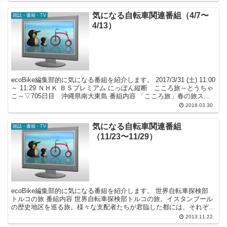
気になる自転車関連番組（4/7〜
雑誌・書籍・TV
4/13）
ecoBike編集部的に気になる番組を紹介します。 2017/3/31 (土) 11:00
～ 11:29 ＮＨＫ ＢＳプレミアム にっぽん縦断 こころ旅～とうちゃ
こ～▽705日目 沖縄県南大東島 番組内容 「こころ旅」春の旅スタ
ート!今週...
2018.03.30
気になる自転車関連番組
雑誌・書籍・TV
（11/23〜11/29）
ecoBike編集部的に気になる番組を紹介します。 世界自転車探検部
トルコの旅 番組内容 世界自転車探検部トルコの旅。イスタンブール
の歴史地区を巡る旅。様々な支配者たちが君臨した都には、それぞれ
の歴史を語り継ぐ建造物が立ち並ぶ。▽講談師・...
2013.11.22