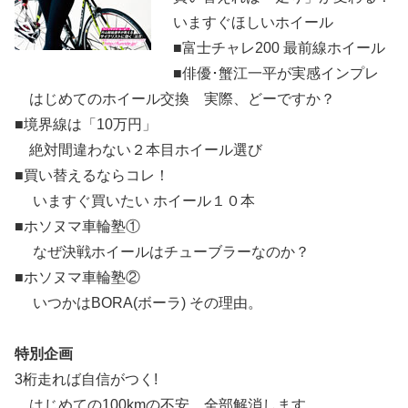
いますぐほしいホイール
■富士チャレ200 最前線ホイール
■俳優･蟹江一平が実感インプレ
はじめてのホイール交換 実際、どーですか？
■境界線は「10万円」
絶対間違わない２本目ホイール選び
■買い替えるならコレ！
いますぐ買いたい ホイール１０本
■ホソヌマ車輪塾①
なぜ決戦ホイールはチューブラーなのか？
■ホソヌマ車輪塾②
いつかはBORA(ボーラ) その理由。
特別企画
3桁走れば自信がつく!
はじめての100kmの不安、全部解消します