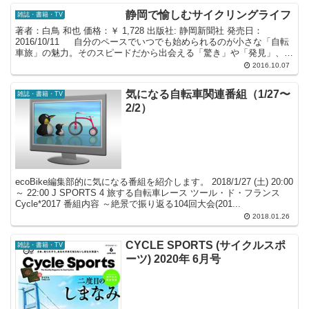
静岡で愉しむサイクリングライフ
雑誌・書籍・TV
著者：白鳥 和也 価格：￥ 1,728 出版社: 静岡新聞社 発売日：
2016/10/11 自分のペースでいつでも始められるのが小さな「自転
車旅」の魅力。そのスピードだから出会える「驚き」や「発見」、そ
して「感動」。 地元サイクリング...
2016.10.07
気になる自転車関連番組（1/27〜
雑誌・書籍・TV
2/2）
ecoBike編集部的に気になる番組を紹介します。 2018/1/27 (土) 20:00
～ 22:00 J SPORTS 4 旅する自転車レース ツール・ド・フランス
Cycle*2017 番組内容 ～絶景で振り返る104回大会(201...
2018.01.26
CYCLE SPORTS (サイクルスポ
雑誌・書籍・TV
ーツ) 2020年 6月号