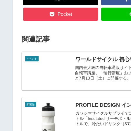
Pocket
関連記事
ワールドサイクル 初
イベント
国内最大級の自転車通販サイ
自転車講座、「輪行講座」およ
と7月13日（土）に開催する。
PROFILE DESIG
新製品
カワシマサイクルサプライで
トル「Insulated サーモボ
トルで、冷たいドリンク（3℃）