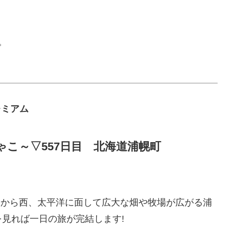
。
Ｓプレミアム
こ～▽557日目 北海道浦幌町
路から西、太平洋に面して広大な畑や牧場が広がる浦
見れば一日の旅が完結します!