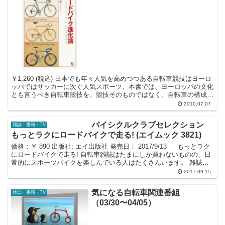
￥1,260 (税込) 日本でも年々人気を高めつつある自転車競技はヨーロ
ッパではサッカーに次ぐ人気スポーツ。本書では、ヨーロッパの文化
とも言うべき自転車競技を、競技そのものではなく、自転車の構成部
品や用品に焦点を絞り、その歴史と文化的な背景...
2010.07.07
バイシクルクラブセレクション
雑誌・書籍・TV
もっとラクにロードバイクで走る! (エイムック 3821)
価格：￥ 890 出版社: エイ出版社 発売日： 2017/9/13 もっとラク
にロードバイクで走る! 自転車雑誌はたまにしか買わないものの、日
常的にスポーツバイクを楽しんでいる人はたくさんいます。 雑誌を
買うほどはのめり込んでいない、...
2017.09.15
気になる自転車関連番組
雑誌・書籍・TV
（03/30〜04/05）