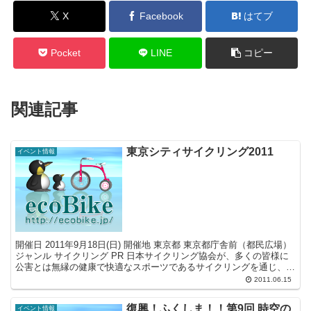
X
Facebook
はてブ
Pocket
LINE
コピー
関連記事
東京シティサイクリング2011
イベント情報
開催日 2011年9月18日(日) 開催地 東京都 東京都庁舎前（都民広場）
ジャンル サイクリング PR 日本サイクリング協会が、多くの皆様に
公害とは無縁の健康で快適なスポーツであるサイクリングを通じ、自
転車の持つ素晴らしさや爽快感を参加...
2011.06.15
復興！ふくしま！！第9回 時空の
イベント情報