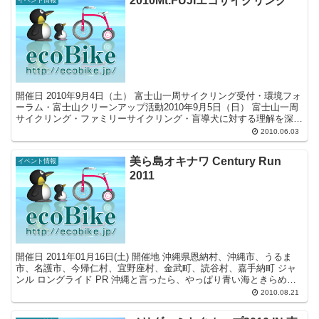
2010Mt.FUJIエコサイクリング
開催日 2010年9月4日（土） 富士山一周サイクリング受付・環境フォ
ーラム・富士山クリーンアップ活動2010年9月5日（日） 富士山一周
サイクリング・ファミリーサイクリング・盲導犬に対する理解を深め
る 開催地 メイン会場（受付、スタート／...
2010.06.03
美ら島オキナワ Century Run
イベント情報
2011
開催日 2011年01月16日(土) 開催地 沖縄県恩納村、沖縄市、うるま
市、名護市、今帰仁村、宜野座村、金武町、読谷村、嘉手納町 ジャ
ンル ロングライド PR 沖縄と言ったら、やっぱり青い海ときらめく
太陽！ そんな豊かな自然を、身体いっぱ...
2010.08.21