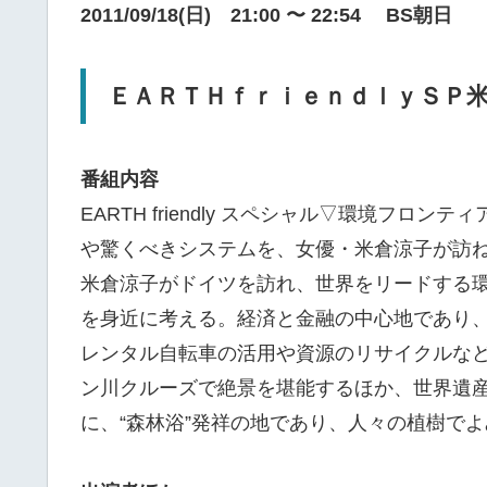
2011/09/18(日) 21:00 〜 22:54 BS朝日
ＥＡＲＴＨｆｒｉｅｎｄｌｙＳＰ
番組内容
EARTH friendly スペシャル▽環境フ
や驚くべきシステムを、女優・米倉涼子が訪
米倉涼子がドイツを訪れ、世界をリードする
を身近に考える。経済と金融の中心地であり、
レンタル自転車の活用や資源のリサイクルな
ン川クルーズで絶景を堪能するほか、世界遺
に、“森林浴”発祥の地であり、人々の植樹でよ