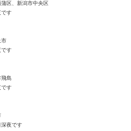
蒲区、新潟市中央区
夜です
上市
夜です
市飛島
夜です
市
深夜です