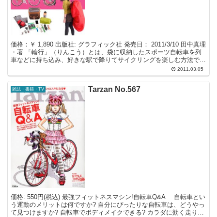
価格：￥ 1,890 出版社: グラフィック社 発売日： 2011/3/10 田中真理
・著 「輪行」（りんこう）とは、袋に収納したスポーツ自転車を列
車などに持ち込み、好きな駅で降りてサイクリングを楽しむ方法で
す。いま「自転車＋鉄道の旅」、...
2011.03.05
Tarzan No.567
雑誌・書籍・TV
価格: 550円(税込) 最強フィットネスマシン!自転車Q&A 自転車とい
う運動のメリットは何ですか? 自分にぴったりな自転車は、どうやっ
て見つけますか? 自転車でボディメイクできる? カラダに効く走り方