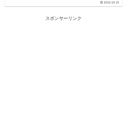
を学ぼう。 ウェア＆ギアの全疑問、...
2010.10.15
スポンサーリンク