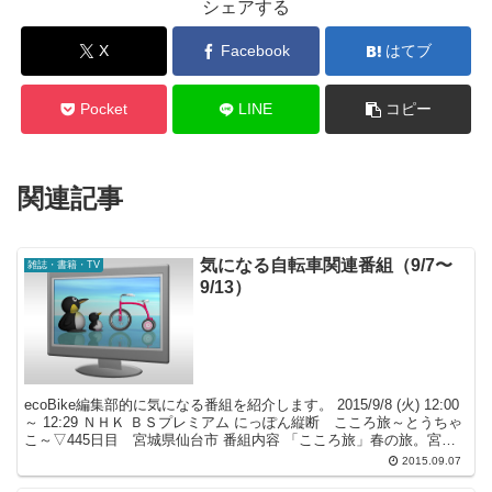
シェアする
X
Facebook
はてブ
Pocket
LINE
コピー
関連記事
気になる自転車関連番組（9/7〜
雑誌・書籍・TV
9/13）
ecoBike編集部的に気になる番組を紹介します。 2015/9/8 (火) 12:00
～ 12:29 ＮＨＫ ＢＳプレミアム にっぽん縦断 こころ旅～とうちゃ
こ～▽445日目 宮城県仙台市 番組内容 「こころ旅」春の旅。宮城
県の初日は、...
2015.09.07