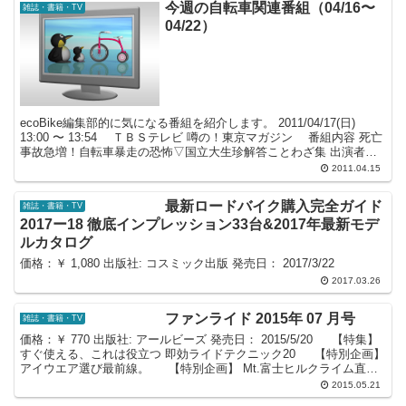
今週の自転車関連番組（04/16〜
雑誌・書籍・TV
04/22）
ecoBike編集部的に気になる番組を紹介します。 2011/04/17(日)
13:00 〜 13:54 ＴＢＳテレビ 噂の！東京マガジン 番組内容 死亡
事故急増！自転車暴走の恐怖▽国立大生珍解答ことわざ集 出演者／
森本毅郎 井崎脩五...
2011.04.15
最新ロードバイク購入完全ガイド
雑誌・書籍・TV
2017ー18 徹底インプレッション33台&2017年最新モデ
ルカタログ
価格：￥ 1,080 出版社: コスミック出版 発売日： 2017/3/22
2017.03.26
ファンライド 2015年 07 月号
雑誌・書籍・TV
価格：￥ 770 出版社: アールビーズ 発売日： 2015/5/20 【特集】
すぐ使える、これは役立つ 即効ライドテクニック20 【特別企画】
アイウエア選び最前線。 【特別企画】 Mt.富士ヒルクライム直前
講座 ほか
2015.05.21