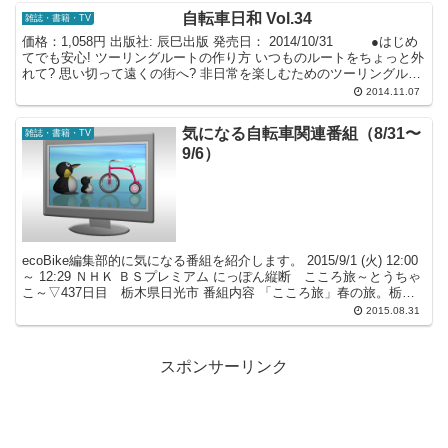
自転車日和 Vol.34
雑誌・書籍・TV
価格：1,058円 出版社: 辰巳出版 発売日： 2014/10/31 ●はじめ
てでも安心! ツーリングルートの作り方 いつものルートをちょっと外
れて? 思い切って遠くの街へ? 非日常を楽しむためのツーリングルー
トの作り方を提案しま...
2014.11.07
気になる自転車関連番組（8/31〜
雑誌・書籍・TV
9/6）
ecoBike編集部的に気になる番組を紹介します。 2015/9/1 (火) 12:00
～ 12:29 ＮＨＫ ＢＳプレミアム にっぽん縦断 こころ旅～とうちゃ
こ～▽437日目 栃木県日光市 番組内容 「こころ旅」春の旅。栃木
県初日は豊か...
2015.08.31
スポンサーリンク