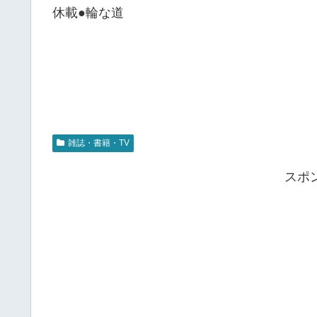
休載●輪な道
雑誌・書籍・TV
スポ