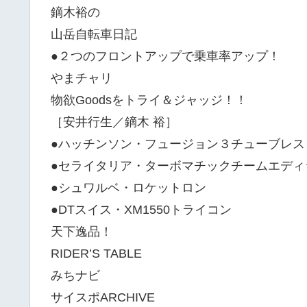
鏑木裕の
山岳自転車日記
●２つのフロントアップで乗車率アップ！
やまチャリ
物欲Goodsをトライ＆ジャッジ！！
［安井行生／鏑木 裕］
●ハッチンソン・フュージョン３チューブレス
●セライタリア・ターボマチックチームエディ
●シュワルベ・ロケットロン
●DTスイス・XM1550トライコン
天下逸品！
RIDER’S TABLE
みちナビ
サイスポARCHIVE