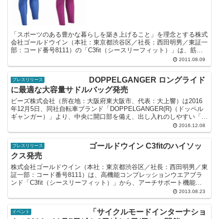
「スポーツのある豊かな暮らしを築き上げること」を理念とする株式
会社ゴールドウイン（本社：東京都渋谷区／社長：西田明男／東証一
部：コード番号8111）の「C3fit（シースリーフィット）」は、筋
肉・関節のサポート機能を持った「C3fitサポー...
2011.08.09
DOPPELGANGER ロングライド
プレスリリース
に最適な大容量サドルバッグ発売
ビーズ株式会社（所在地：大阪府東大阪市、代表：大上響）は2016
年12月5日、同社自転車ブランド「DOPPELGANGER(R)（ドッペル
ギャンガー）」より、中央に開口部を備え、出し入れのしやすい「大
容量サドルバッグ DBS262-BK（愛...
2016.12.08
ゴールドウイン C3fitのハイソッ
プレスリリース
クス発売
株式会社ゴールドウイン（本社：東京都渋谷区／社長：西田明男／東
証一部：コード番号8111）は、高機能コンプレッションウエアブラ
ンド「C3fit（シースリーフィット）」から、アーチサポート機能に
加え一般医療機器の血行促進効果を併せもつハイソッ...
2013.08.23
「サイクルモードインターナショ
イベント