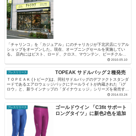
「チャリンコ」を「カジュアル」にのチャリカジが下北沢店にリアル
ショップをオープンした。現在、オープニングセールを実施してい
る。 店内にはピスト、ロード、クロス、マウンテン、ビーチクルー
ザー、ママチャリまで、下北沢の地域密着とカスタム好きなチ...
2010.05.10
TOPEAK サドルバッグ２種発売
プレスリリース
ＴＯＰＥＡＫ (トピーク)は、同社サドルバッグのデファクトスタンダ
ードであるエアロウェッジパックにテールライトが内蔵された「iグ
ロウ」と、新ラインナップの「ダイナウェッジ」シリーズを発売す
る。
2014.03.24
ゴールドウイン 「C3fit サポート
プレスリリース
ロングタイツ」に新色2色を追加