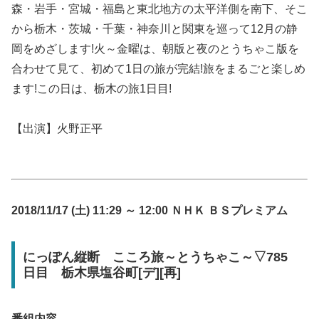
森・岩手・宮城・福島と東北地方の太平洋側を南下、そこ
から栃木・茨城・千葉・神奈川と関東を巡って12月の静
岡をめざします!火～金曜は、朝版と夜のとうちゃこ版を
合わせて見て、初めて1日の旅が完結!旅をまるごと楽しめ
ます!この日は、栃木の旅1日目!
【出演】火野正平
2018/11/17 (土) 11:29 ～ 12:00 ＮＨＫ ＢＳプレミアム
にっぽん縦断 こころ旅～とうちゃこ～▽785
日目 栃木県塩谷町[デ][再]
番組内容