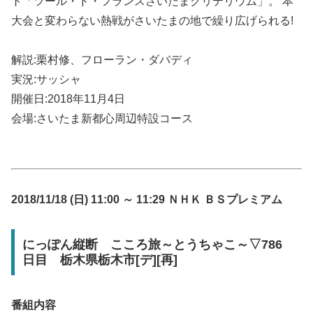
ト「ツール・ド・フランスさいたまクリテリウム」。 本
大会と変わらない熱戦がさいたまの地で繰り広げられる!
解説:栗村修、フローラン・ダバディ
実況:サッシャ
開催日:2018年11月4日
会場:さいたま新都心周辺特設コース
2018/11/18 (日) 11:00 ～ 11:29 ＮＨＫ ＢＳプレミアム
にっぽん縦断 こころ旅～とうちゃこ～▽786
日目 栃木県栃木市[デ][再]
番組内容