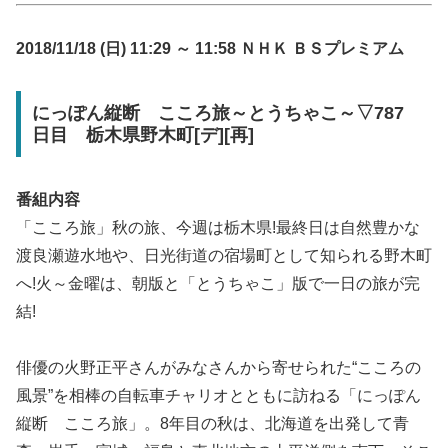
2018/11/18 (日) 11:29 ～ 11:58 ＮＨＫ ＢＳプレミアム
にっぽん縦断 こころ旅～とうちゃこ～▽787
日目 栃木県野木町[デ][再]
番組内容
「こころ旅」秋の旅、今週は栃木県!最終日は自然豊かな
渡良瀬遊水地や、日光街道の宿場町として知られる野木町
へ!火～金曜は、朝版と「とうちゃこ」版で一日の旅が完
結!
俳優の火野正平さんがみなさんから寄せられた“こころの
風景”を相棒の自転車チャリオとともに訪ねる「にっぽん
縦断 こころ旅」。8年目の秋は、北海道を出発して青