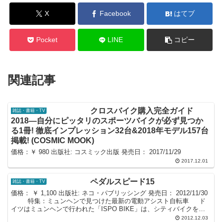
X
Facebook
はてブ
Pocket
LINE
コピー
関連記事
クロスバイク購入完全ガイド
雑誌・書籍・TV
2018―自分にピッタリのスポーツバイクが必ず見つか
る1冊! 徹底インプレッション32台&2018年モデル157台
掲載! (COSMIC MOOK)
価格：￥ 980 出版社: コスミック出版 発売日： 2017/11/29
2017.12.01
ペダルスピード15
雑誌・書籍・TV
価格： ￥ 1,100 出版社: ネコ・パブリッシング 発売日： 2012/11/30
特集：ミュンヘンで見つけた最新の電動アシスト自転車 ド
イツはミュンヘンで行われた「ISPO BIKE」は、シティバイクをコ
ンセプトに開催され...
2012.12.03