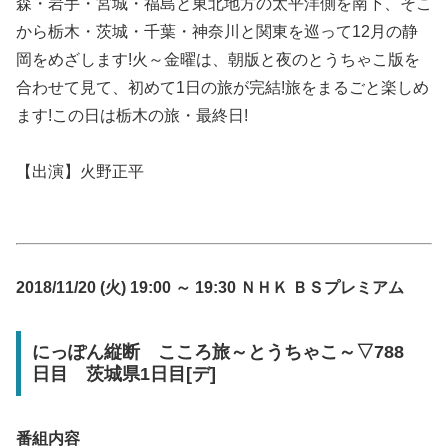
森・岩手・宮城・福島と東北地方の太平洋側を南下、そこ
から栃木・茨城・千葉・神奈川と関東を巡って12月の静
岡をめざします!火～金曜は、朝版と夜のとうちゃこ版を
合わせて見て、初めて1日の旅が完結!旅をまるごと楽しめ
ます!この日は栃木の旅・最終日!
【出演】火野正平
2018/11/20 (火) 19:00 ～ 19:30 ＮＨＫ ＢＳプレミアム
にっぽん縦断 こころ旅～とうちゃこ～▽788
日目 茨城県1日目[デ]
番組内容