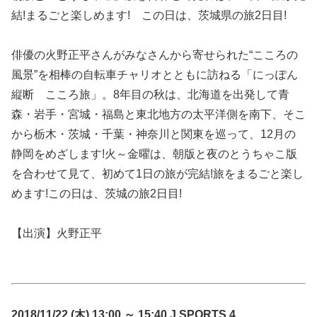
結!まるごと楽しめます! この日は、茨城県の旅2日目!
俳優の火野正平さんがみなさんから寄せられた“こころの
風景”を相棒の自転車チャリオとともに訪ねる「にっぽん
縦断 こころ旅」。8年目の秋は、北海道を出発して青
森・岩手・宮城・福島と東北地方の太平洋側を南下、そこ
から栃木・茨城・千葉・神奈川と関東を巡って、12月の
静岡をめざします!火～金曜は、朝版と夜のとうちゃこ版
を合わせて見て、初めて1日の旅が完結!旅をまるごと楽し
めます!この日は、茨城の旅2日目!
【出演】火野正平
2018/11/22 (木) 13:00 ～ 15:40 J SPORTS 4