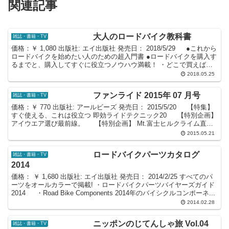
関連記事
大人のロードバイク教科書
雑誌・書籍・TV
価格：￥ 1,080 出版社: エイ出版社 発売日： 2018/5/29 ●これから
ロードバイクを始めたい人のための超入門書 ●ロードバイクを購入す
るまでと、購入してすぐに役立つノウハウ満載！ ・どこで買えばい
いか ・どんな種類があるか...
2018.05.25
ファンライド 2015年 07 月号
雑誌・書籍・TV
価格：￥ 770 出版社: アールビーズ 発売日： 2015/5/20 【特集】
すぐ使える、これは役立つ 即効ライドテクニック20 【特別企画】
アイウエア選び最前線。 【特別企画】 Mt.富士ヒルクライム直前
講座 ほか
2015.05.21
ロードバイクパーツカタログ
雑誌・書籍・TV
2014
価格： ￥ 1,680 出版社: エイ出版社 発売日： 2014/2/25 すべてのパ
ーツをオールカラーで掲載! ・ロードバイクパーツバイヤーズガイド
2014 ・Road Bike Components 2014年のバイシクルコンポーネ...
2014.02.28
ニッポンのじてんしゃ旅 Vol.04
雑誌・書籍・TV