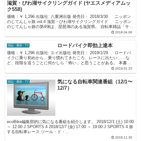
滋賀・びわ湖サイクリングガイド (ヤエスメディアムッ
ク558)
価格：￥ 1,296 出版社: 八重洲出版 発売日： 2018/3/30 ニッポン
のじてんしゃ旅 vol.4 滋賀・びわ湖サイクリングガイド ニッポン
のじてんしゃ旅の第4弾は、琵琶湖のある滋賀県。 自転車雑誌「サイ
クルスポーツ」の人...
2018.04.06
ロードバイク即効上達本
雑誌・書籍・TV
価格：￥ 1,296 出版社: エイ出版社 発売日： 2019/1/29 ロードバ
イクに乗り初めから、乗り慣れてきたころ、レースに出たい……な
ど、段階を追うごとに何かしら「怖い」と思うことがある。 本書で
はロードバイクにまたがっただけで...
2019.01.25
気になる自転車関連番組（12/1〜
雑誌・書籍・TV
12/7）
ecoBike編集部的に気になる番組を紹介します。 2018/12/1 (土) 10:00
～ 12:00 J SPORTS 4 2018/12/7 (金) 17:00 ～ 19:00 J SPORTS 4 旅
する自転車レース ツール・ド・...
2018.11.30