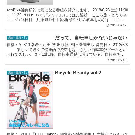
ecoBike編集部的に気になる番組を紹介します。 2018/6/23 (土) 11:00
～ 11:29 ＮＨＫ ＢＳプレミアム にっぽん縦断 こころ旅～とうちゃ
こ～▽745日目 兵庫県1日目 番組内容 7月の岐阜をめざす「こころ
旅」春の...
2018.06.22
だって、自転車しかないじゃない
雑誌・書籍・TV
価格：￥ 819 著者：疋田 智 出版社: 朝日新聞出版 発売日： 2013/5/8
楽しくて速くて健康的で渋滞を起こさない自転車がブームとい
われて久しい。３・11以降、自転車通勤も増えている。自転車をも
っと楽しみ、有効活用しながら...
2013.05.08
Bicycle Beauty vol.2
雑誌・書籍・TV
価格： 880円 『ELLE Japon』編集部が特別編集！ 女性向けバイシク