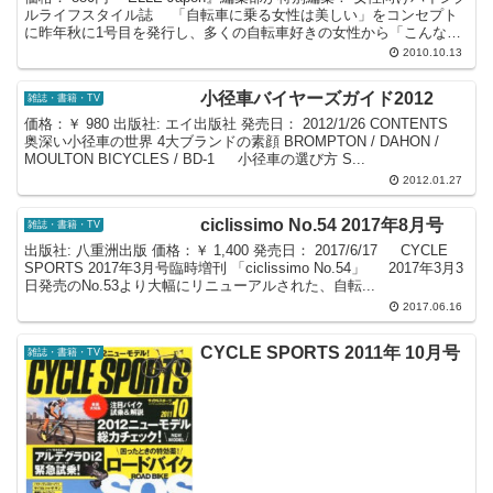
ルライフスタイル誌 「自転車に乗る女性は美しい」をコンセプト
に昨年秋に1号目を発行し、多くの自転車好きの女性から「こんな自
転車雑誌を待っていた！」と好評を頂いた...
2010.10.13
小径車バイヤーズガイド2012
雑誌・書籍・TV
価格：￥ 980 出版社: エイ出版社 発売日： 2012/1/26 CONTENTS
奥深い小径車の世界 4大ブランドの素顔 BROMPTON / DAHON /
MOULTON BICYCLES / BD-1 小径車の選び方 S...
2012.01.27
ciclissimo No.54 2017年8月号
雑誌・書籍・TV
出版社: 八重洲出版 価格：￥ 1,400 発売日： 2017/6/17 CYCLE
SPORTS 2017年3月号臨時増刊 「ciclissimo No.54」 2017年3月3
日発売のNo.53より大幅にリニューアルされた、自転...
2017.06.16
CYCLE SPORTS 2011年 10月号
雑誌・書籍・TV