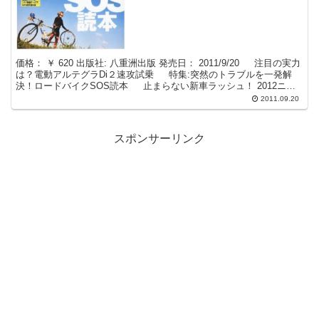
価格： ￥ 620 出版社: 八重洲出版 発売日： 2011/9/20 注目の実力
は？電動アルテグラDi２速攻試乗 特集:突然のトラブルを一発解
決！ロードバイクSOS読本 止まらない新車ラッシュ！ 2012ニュ
ーモデル総力チェッ...
2011.09.20
スポンサーリンク