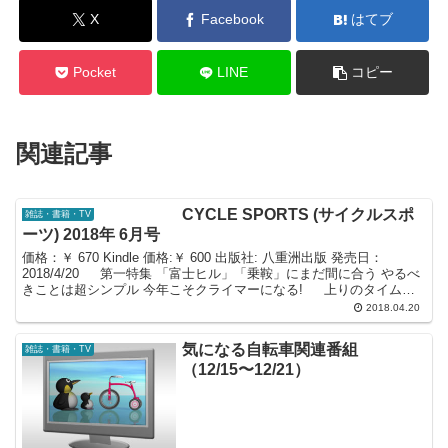
X
Facebook
はてブ
Pocket
LINE
コピー
関連記事
CYCLE SPORTS (サイクルスポ
雑誌・書籍・TV
ーツ) 2018年 6月号
価格：￥ 670 Kindle 価格:￥ 600 出版社: 八重洲出版 発売日：
2018/4/20 第一特集 「富士ヒル」「乗鞍」にまだ間に合う やるべ
きことは超シンプル 今年こそクライマーになる! 上りのタイムが
縮まらない人、上...
2018.04.20
気になる自転車関連番組
雑誌・書籍・TV
（12/15〜12/21）