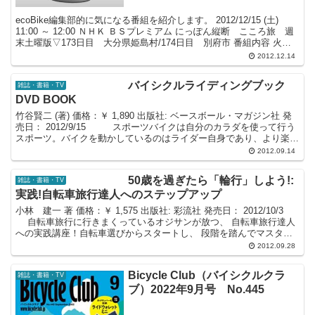
ecoBike編集部的に気になる番組を紹介します。 2012/12/15 (土)
11:00 ～ 12:00 ＮＨＫ ＢＳプレミアム にっぽん縦断 こころ旅 週
末土曜版▽173日目 大分県姫島村/174日目 別府市 番組内容 火野
正平さんの...
2012.12.14
バイシクルライディングブック
雑誌・書籍・TV
DVD BOOK
竹谷賢二 (著) 価格：￥ 1,890 出版社: ベースボール・マガジン社 発
売日： 2012/9/15 スポーツバイクは自分のカラダを使って行う
スポーツ。バイクを動かしているのはライダー自身であり、より楽し
く、より安全にバイクライ...
2012.09.14
50歳を過ぎたら「輪行」しよう!:
雑誌・書籍・TV
実践!自転車旅行達人へのステップアップ
小林 建一 著 価格：￥ 1,575 出版社: 彩流社 発売日： 2012/10/3
自転車旅行に行きまくっているオジサンが放つ、 自転車旅行達人
への実践講座！自転車選びからスタートし、 段階を踏んでマスター
できる！もちろん失敗談も...
2012.09.28
Bicycle Club（バイシクルクラ
雑誌・書籍・TV
ブ）2022年9月号 No.445