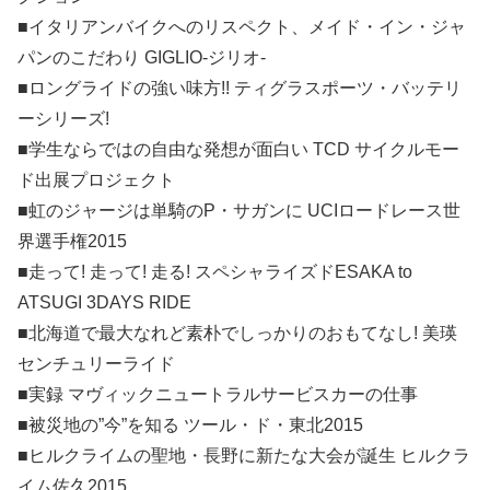
■イタリアンバイクへのリスペクト、メイド・イン・ジャ
パンのこだわり GIGLIO-ジリオ-
■ロングライドの強い味方!! ティグラスポーツ・バッテリ
ーシリーズ!
■学生ならではの自由な発想が面白い TCD サイクルモー
ド出展プロジェクト
■虹のジャージは単騎のP・サガンに UCIロードレース世
界選手権2015
■走って! 走って! 走る! スペシャライズドESAKA to
ATSUGI 3DAYS RIDE
■北海道で最大なれど素朴でしっかりのおもてなし! 美瑛
センチュリーライド
■実録 マヴィックニュートラルサービスカーの仕事
■被災地の”今”を知る ツール・ド・東北2015
■ヒルクライムの聖地・長野に新たな大会が誕生 ヒルクラ
イム佐久2015