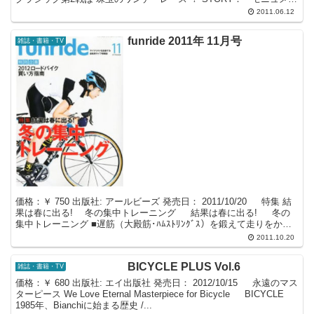
ト」と呼ばれる世界を代表する...
2011.06.12
funride 2011年 11月号
雑誌・書籍・TV
価格：￥ 750 出版社: アールビーズ 発売日： 2011/10/20 特集 結
果は春に出る! 冬の集中トレーニング 結果は春に出る! 冬の
集中トレーニング ■遅筋（大殿筋･ﾊﾑｽﾄﾘﾝｸﾞｽ）を鍛えて走りをかえ
る! ■...
2011.10.20
BICYCLE PLUS Vol.6
雑誌・書籍・TV
価格：￥ 680 出版社: エイ出版社 発売日： 2012/10/15 永遠のマス
ターピース We Love Eternal Masterpiece for Bicycle BICYCLE
1985年、Bianchiに始まる歴史 /...