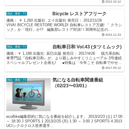
2012.10.12
Bicycle レストアフリーク
雑誌・書籍・TV
価格： ￥ 1,260 出版社: エイ出版社 発売日： 2012/11/26
VIVA! BICYCLE RESTORE WORLD! 自転車レストア万歳! 「 クラシ
ック」か「現行」か!? 編集部レストア対決! / 30周年記念の...
2012.11.23
自転車日和 Vol.43 (タツミムック)
雑誌・書籍・TV
価格：￥ 1,188 出版社: 辰巳出版 発売日： 2017/4/26 脱力系自転
車専門誌『自転車日和』が、より親しみやすくリニューアル 3号連続
スペシャルプレゼント企画も! ●特集は「今年こそ 自転車でやせ
る」 自転車に乗りは...
2017.05.12
気になる自転車関連番組
雑誌・書籍・TV
（02/23〜03/01）
ecoBike編集部的に気になる番組を紹介します。 2013/2/23 (土) 17:00
～ 18:30 J SPORTS 1 2013/2/25 (月) 1:30 ～ 3:00 J SPORTS 4 2013
UCIシクロクロス世界選手...