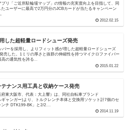
honeアプリ「ご近所駐輪場マップ」の情報の充実度向上を目指して、同
たユーザーに最高で2万円分のJCBカードが当たるキャンペーン
た。
2012.02.15
採用した超軽量ロードシューズ発売
アッパーを採用し、よりフィット感が増した超軽量ロードシューズ
）」を発売した。1ミリの厚さと抜群の伸縮性を持つマイクロファイバー
と最高の通気性を誇る...
2015.01.22
 メンテナンス用工具と収納ケース発売
阪府東大阪市、代表：大上響）は、同社自転車ブランド
(ドッペルギャンガー)より、トルクレンチ本体と交換用ソケット計7個のセ
TK199-BK」と2/2....
2014.11.19