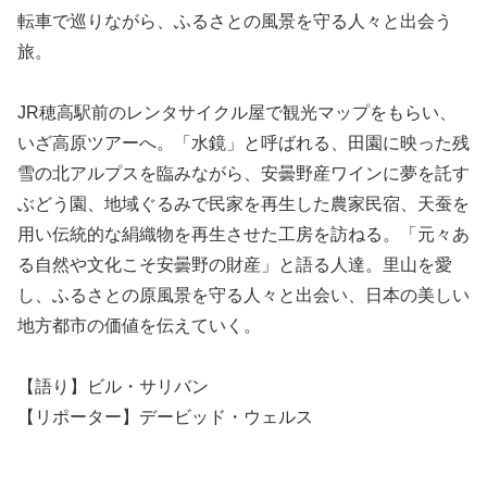
転車で巡りながら、ふるさとの風景を守る人々と出会う
旅。
JR穂高駅前のレンタサイクル屋で観光マップをもらい、
いざ高原ツアーへ。「水鏡」と呼ばれる、田園に映った残
雪の北アルプスを臨みながら、安曇野産ワインに夢を託す
ぶどう園、地域ぐるみで民家を再生した農家民宿、天蚕を
用い伝統的な絹織物を再生させた工房を訪ねる。「元々あ
る自然や文化こそ安曇野の財産」と語る人達。里山を愛
し、ふるさとの原風景を守る人々と出会い、日本の美しい
地方都市の価値を伝えていく。
【語り】ビル・サリバン
【リポーター】デービッド・ウェルス