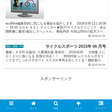
ecoBike編集部的に気になる番組を紹介します。 2019/3/30 (土) 18:00
～ 18:50 ＮＨＫ ＢＳ１ チャリダー★快汗!サイクルクリニック「未公
開映像に爆笑!蔵出しスペシャル」 番組内容 今回は50分の拡大スペシ
ャル版...
2019.03.29
サイクルスポーツ 2015年 06 月号
雑誌・書籍・TV
価格：￥ 670 出版社: 八重洲出版 発売日： 2015/4/20 大特集 とに
かく上りに強くなる 目指せ頂点！！ 特別付録 レースからポタリ
ングまでしっかりサポート カラダが本気を出してくる！補給食のス
スメ TOKYO Wh...
2015.04.24
スポンサーリンク
メニュー
ホーム
検索
トップ
サイドバー