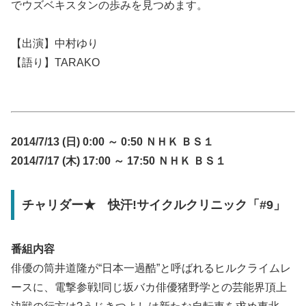
でウズベキスタンの歩みを見つめます。
【出演】中村ゆり
【語り】TARAKO
2014/7/13 (日) 0:00 ～ 0:50 ＮＨＫ ＢＳ１
2014/7/17 (木) 17:00 ～ 17:50 ＮＨＫ ＢＳ１
チャリダー★ 快汗!サイクルクリニック「#9」
番組内容
俳優の筒井道隆が“日本一過酷”と呼ばれるヒルクライムレ
ースに、電撃参戦!同じ坂バカ俳優猪野学との芸能界頂上