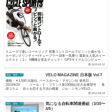
スムーズで速いコーナリング 荷重コントロールでビシッと曲がる！
カーボンクリンチャー/チューブラー18本一気乗り 最新＆人気ホイー
ルテスト（２） 6機種を実走チェック！ GPSサイクルコンピュータ
新時代 2010ニューモデルROADBIKE...
2010.02.22
VELO MAGAZINE 日本版 Vol.7
雑誌・書籍・TV
価格：￥1,500 出版社: ベースボール・マガジン社 発売日：
2013/6/20 ツール・ド・フランス第100回記念大会展望号 巻
頭コラム 自らを罰する方法の模索 ジル・シモンVELO
MAGAZINE編集長 特集 ツ...
2013.06.19
気になる自転車関連番組（3/30〜
雑誌・書籍・TV
4/5）