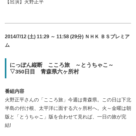
【出演】火野正平
2014/7/12 (土) 11:29 ～ 11:58 (29分) ＮＨＫ ＢＳプレミア
ム
にっぽん縦断 こころ旅 ～とうちゃこ～
▽350日目 青森県六ヶ所村
番組内容
火野正平さんの「こころ旅」今週は青森県。この日は下北
半島の付け根、太平洋に面する六ヶ所村へ。火～金曜は朝
版と「とうちゃこ」版を合わせて見れば、一日の旅が完
結!