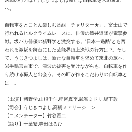
決戦の行方は?うじきつよしは新たな自転車を求め東北
へ。
自転車をとことん楽しむ番組「チャリダー★」。富士山で
行われるヒルクライムレースに、俳優の筒井道隆が電撃参
戦。坂バカ俳優の猪野学と激突する。“日本一過酷”とも言
われる激坂を舞台にした芸能界頂上決戦の行方は!?。そし
て、うじきつよしは、新たな自転車を求めて東北の旅へ。
岩手県宮古市で、津波の被害を受けながらも、自転車を作
り続ける職人と出会う。その匠が作るこだわりの自転車と
は…。
【出演】猪野学,山根千佳,稲尾真季,武智ミドリ,堤下敦
【司会】うじきつよし,高橋メアリージュン
【コメンテーター】竹谷賢二
【語り】千葉繁,寺田はるひ