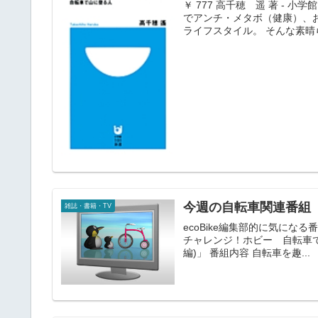
￥ 777 高千穂 遥 著 - 
でアンチ・メタボ（健康）、
ライフスタイル。 そんな素晴ら
今週の自転車関連番組（05
雑誌・書籍・TV
ecoBike編集部的に気になる番組
チャレンジ！ホビー 自転車で
編)」 番組内容 自転車を趣...