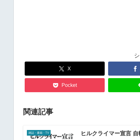
シ
X
Pocket
関連記事
ヒルクライマー宣言 
雑誌・書籍・TV