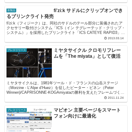
fi'zi:k サドルにクリップオンでき
新製品
るブリンクライト発売
fi'zi:k（フィジーク）は、同社のサドルのテール部分に装備されたア
クセサリー取付けシステム「ICS（イン テグレーテッド・クリップ・
システム）」を採用したブリンクライト「ICS CATEYE RAPID3」を
発売した。通勤などの夜間の街...
2013.03.14
ミヤタサイクル クロモリフレー
プレスリリース
ムを「The miyata」として復活
ミヤタサイクルは、1981年ツール・ド・フランスの山岳ステージ
（Morzine - L‘Alpe d’Huez）を征したピーター・ビネン（Peter
Winnen)/CAPRISONNE-KOGAmiyataの勝利を支えたフレームづくり
をベ...
2011.11.24
マピオン 主要ページをスマート
プレスリリース
フォン向けに最適化