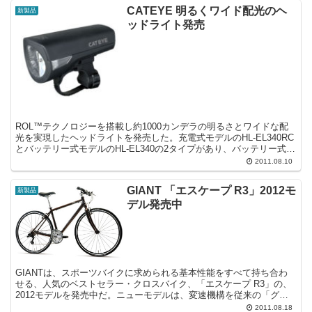
CATEYE 明るくワイド配光のヘ
新製品
ッドライト発売
ROL™テクノロジーを搭載し約1000カンデラの明るさとワイドな配
光を実現したヘッドライトを発売した。充電式モデルのHL-EL340RC
とバッテリー式モデルのHL-EL340の2タイプがあり、バッテリー式モ
デルはオプションで充電式にアップグ...
2011.08.10
GIANT 「エスケープ R3」2012モ
新製品
デル発売中
GIANTは、スポーツバイクに求められる基本性能をすべて持ち合わ
せる、人気のベストセラー・クロスバイク、「エスケープ R3」の、
2012モデルを発売中だ。ニューモデルは、変速機構を従来の「グリ
ップ式」から指で押す「レバー式」に変更し、フレー...
2011.08.18