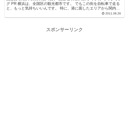
グ PR 横浜は、全国区の観光都市です。 でもこの街を自転車で走る
と、もっと気持ちいいんです。 特に、港に面したエリアから関内～
山手エリア。 ここをサイクリングして...
2011.08.26
スポンサーリンク