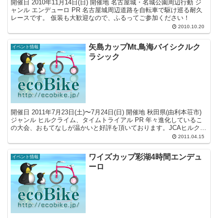
開催日 2010年11月14日(日) 開催地 名古屋城・名城公園周辺行動 ジ
ャンル エンデューロ PR 名古屋城周辺道路を自転車で駆け巡る耐久
レースです。 仮装も大歓迎なので、ふるってご参加ください！
2010.10.20
矢島カップMt.鳥海バイシクルク
イベント情報
ラシック
開催日 2011年7月23日(土)〜7月24日(日) 開催地 秋田県(由利本荘市)
ジャンル ヒルクライム、タイムトライアル PR 年々進化しているこ
の大会、おもてなしが温かいと好評を頂いております。JCAヒルクラ
イムシリーズ戦対象レースと...
2011.04.15
ワイズカップ彩湖4時間エンデュ
イベント情報
ーロ