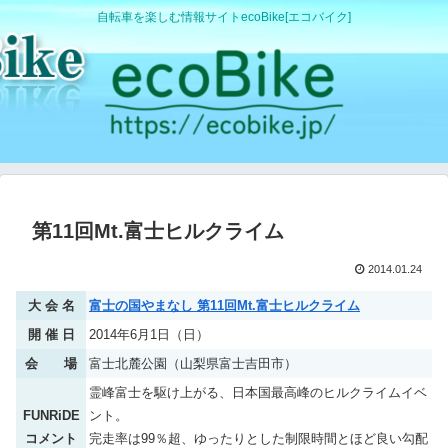
自転車を楽しむ情報サイトecoBike[エコバイク]
第11回Mt.富士ヒルクライム
2014.01.24
大 会 名
富士の国やまなし 第11回Mt.富士ヒルクライム
開 催 日
2014年6月1日（日）
会 場
富士北麓公園（山梨県富士吉田市）
霊峰富士を駆け上がる、日本国最高峰のヒルクライムイベ
FUNRiDE
ント。
コメント
完走率は99％超、ゆったりとした制限時間とほど良い勾配