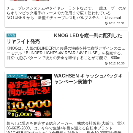
チューブレスシステムやタイヤシーラントなどで、一般ユーザーのか
らオリンピック選手のレースでの使用まで広く使われている
NOTUBES から、新型のチューブレス用バルブステム「 Universal
35mm Mountain Valve St...
2011.05.31
KNOG LEDを縦一列に配列した
新製品
リヤライト発売
KNOGは、人気のBLINDER4と共通の性能を持つ縦型デザインのニュ
ーモデル「BLINDER LIGHTS-4V REAR / 4V PLUSE」を発売する。
目立つ点灯パターンで後方の安全を確保することが可能で、800m先
からでも確認でき...
2012.10.30
WACHSEN キャッシュバックキ
プレスリリース
ャンペーン実施中
暮らしに驚きを創造する総合メーカー、 株式会社阪和(大阪市、電話
06-6635-2800、は、今年で生誕4年目を迎える自転車ブランド
WACHSEN®(ヴァクセン) 全機種を対象とし、現金10,000円や豪華景