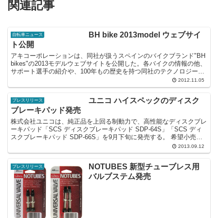
関連記事
BH bike 2013model ウェブサイ
自転車ニュース
ト公開
アキコーポレーションは、同社が扱うスペインのバイクブランド"BH
bikes"の2013モデルウェブサイトを公開した。各バイクの情報の他、
サポート選手の紹介や、100年もの歴史を持つ同社のテクノロジーを
見ることができる。
2012.11.05
ユニコ ハイスペックのディスク
プレスリリース
ブレーキパッド発売
株式会社ユニコは、純正品を上回る制動力で、高性能なディスクブレ
ーキパッド「SCS ディスクブレーキパッド SDP-64S」「SCS ディ
スクブレーキパッド SDP-66S」を9月下旬に発売する。 希望小売価
格は、SDP-64Sが1,092円...
2013.09.12
NOTUBES 新型チューブレス用
プレスリリース
バルブステム発売