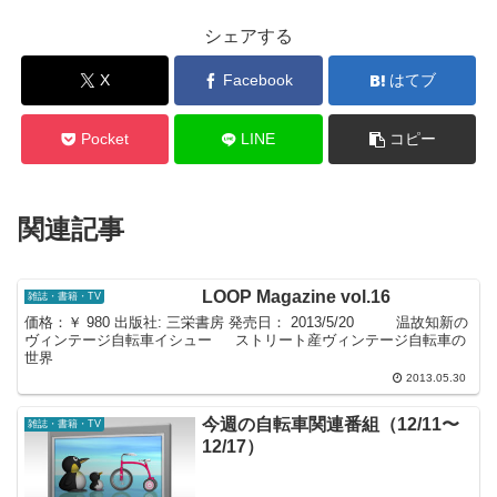
シェアする
X
Facebook
はてブ
Pocket
LINE
コピー
関連記事
LOOP Magazine vol.16
雑誌・書籍・TV
価格：￥ 980 出版社: 三栄書房 発売日： 2013/5/20 温故知新の
ヴィンテージ自転車イシュー ストリート産ヴィンテージ自転車の
世界
2013.05.30
今週の自転車関連番組（12/11〜
雑誌・書籍・TV
12/17）