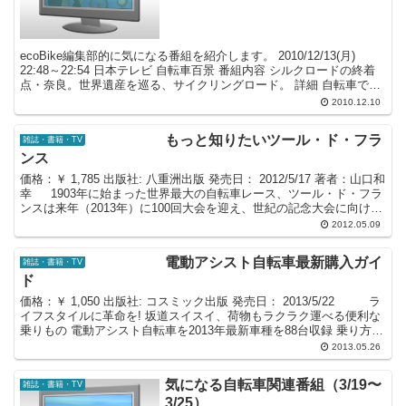
ecoBike編集部的に気になる番組を紹介します。 2010/12/13(月)
22:48～22:54 日本テレビ 自転車百景 番組内容 シルクロードの終着
点・奈良。世界遺産を巡る、サイクリングロード。 詳細 自転車で走
れる自然に囲まれたコ...
2010.12.10
もっと知りたいツール・ド・フラ
雑誌・書籍・TV
ンス
価格：￥ 1,785 出版社: 八重洲出版 発売日： 2012/5/17 著者：山口和
幸 1903年に始まった世界最大の自転車レース、ツール・ド・フラ
ンスは来年（2013年）に100回大会を迎え、世紀の記念大会に向け、
ツールのすべてを解...
2012.05.09
電動アシスト自転車最新購入ガイ
雑誌・書籍・TV
ド
価格：￥ 1,050 出版社: コスミック出版 発売日： 2013/5/22 ラ
イフスタイルに革命を! 坂道スイスイ、荷物もラクラク運べる便利な
乗りもの 電動アシスト自転車を2013年最新車種を88台収録 乗り方や
グッズも満載だから...
2013.05.26
気になる自転車関連番組（3/19〜
雑誌・書籍・TV
3/25）