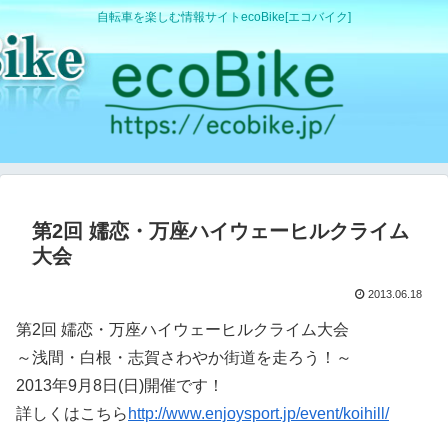
自転車を楽しむ情報サイトecoBike[エコバイク]
第2回 嬬恋・万座ハイウェーヒルクライム
大会
2013.06.18
第2回 嬬恋・万座ハイウェーヒルクライム大会
～浅間・白根・志賀さわやか街道を走ろう！～
2013年9月8日(日)開催です！
詳しくはこちら
http://www.enjoysport.jp/event/koihill/