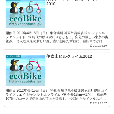
2010
開催日 2010年4月18日（日） 集合場所 神宮外苑銀杏並木 ジャンル
ファンライド PR 時代の移り変わりとともに、変化の激しい東京の街
並み。 そんな東京の新しい顔、古い顔をたずねに、自転車でかけめ
ぐりませんか？ 今年で8回目の東京アー...
2010.03.10
伊吹山ヒルクライム2012
イベント情報
開催日 2012年4月15日（日） 開催地 岐阜県不破郡関ヶ原町伊吹山ド
ライブウェイ ジャンル ヒルクライム PR 全長12km〜17km、標高差
1075mのコースで伊吹山の頂上を目指す。 今回からサイクルスポー
ツ協賛イベントとなる。
2011.12.07