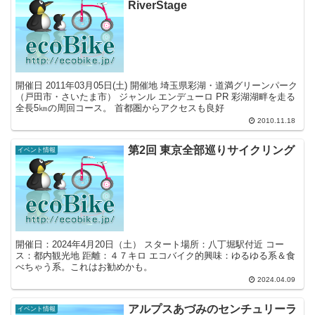
RiverStage
開催日 2011年03月05日(土) 開催地 埼玉県彩湖・道満グリーンパーク
（戸田市・さいたま市） ジャンル エンデューロ PR 彩湖湖畔を走る
全長5㎞の周回コース。 首都圏からアクセスも良好
2010.11.18
第2回 東京全部巡りサイクリング
イベント情報
開催日：2024年4月20日（土） スタート場所：八丁堀駅付近 コー
ス：都内観光地 距離：４７キロ エコバイク的興味：ゆるゆる系＆食
べちゃう系。これはお勧めかも。
2024.04.09
アルプスあづみのセンチュリーラ
イベント情報