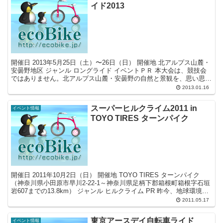
イド2013
開催日 2013年5月25日（土）〜26日（日） 開催地 北アルプス山麓・
安曇野地区 ジャンル ロングライド イベントＰＲ 本大会は、競技会
ではありません。北アルプス山麓・安曇野の自然と景観を、思い思い
のペースで楽しみながら走るサイクリング...
2013.01.16
スーパーヒルクライム2011 in
イベント情報
TOYO TIRES ターンパイク
開催日 2011年10月2日（日） 開催地 TOYO TIRES ターンパイク
（神奈川県小田原市早川2-22-1～神奈川県足柄下郡箱根町箱根字石垣
岩607までの13.8km） ジャンル ヒルクライム PR 昨今、地球環境問
題から自転車がク...
2011.05.17
東京アースデイ自転車ライド
イベント情報