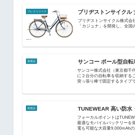
ブリヂストンサイクル
プレスリリース
ブリヂストンサイクル株式会
「カジュナ」を開発し、全国
サンコー ポール型自
新製品
サンコー株式会社（東京都千
に２台分の自転車を収納する
突っ張り棒で固定するタイプで、
TUNEWEAR 高い
新製品
フォーカルポイントはTUNEW
最適なモバイルバッテリーを発売
電も可能な大容量9,000mAhの