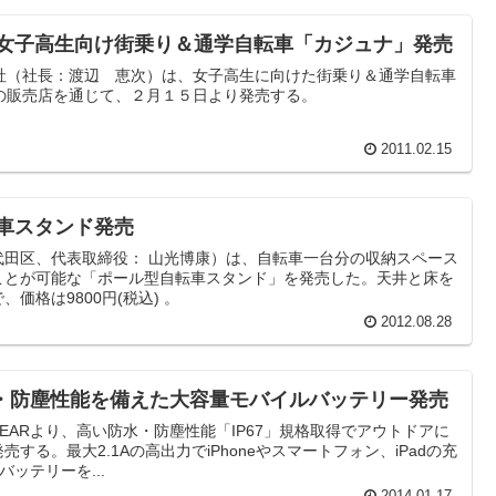
 女子高生向け街乗り＆通学自転車「カジュナ」発売
社（社長：渡辺 恵次）は、女子高生に向けた街乗り＆通学自転車
の販売店を通じて、２月１５日より発売する。
2011.02.15
転車スタンド発売
代田区、代表取締役： 山光博康）は、自転車一台分の収納スペース
ことが可能な「ポール型自転車スタンド」を発売した。天井と床を
価格は9800円(税込) 。
2012.08.28
防水・防塵性能を備えた大容量モバイルバッテリー発売
EARより、高い防水・防塵性能「IP67」規格取得でアウトドアに
する。最大2.1Aの高出力でiPhoneやスマートフォン、iPadの充
バッテリーを...
2014.01.17