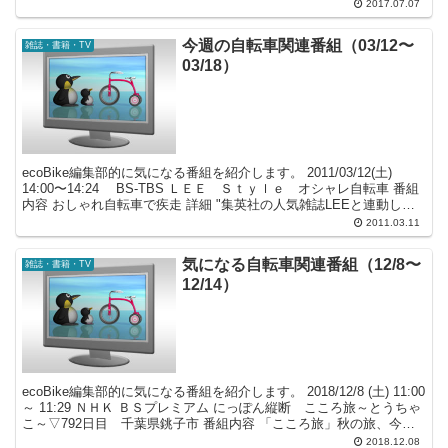
は秋田県! ...
2017.07.07
今週の自転車関連番組（03/12〜
雑誌・書籍・TV
03/18）
ecoBike編集部的に気になる番組を紹介します。 2011/03/12(土)
14:00〜14:24 BS-TBS ＬＥＥ Ｓｔｙｌｅ オシャレ自転車 番組
内容 おしゃれ自転車で疾走 詳細 "集英社の人気雑誌LEEと連動した
「LEE S...
2011.03.11
気になる自転車関連番組（12/8〜
雑誌・書籍・TV
12/14）
ecoBike編集部的に気になる番組を紹介します。 2018/12/8 (土) 11:00
～ 11:29 ＮＨＫ ＢＳプレミアム にっぽん縦断 こころ旅～とうちゃ
こ～▽792日目 千葉県銚子市 番組内容 「こころ旅」秋の旅、今週
は千葉県!...
2018.12.08