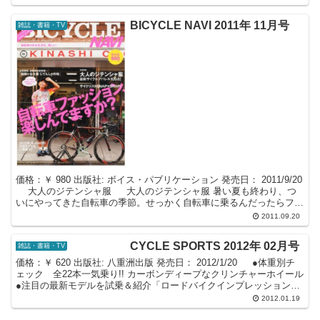
BICYCLE NAVI 2011年 11月号
雑誌・書籍・TV
価格：￥ 980 出版社: ボイス・パブリケーション 発売日： 2011/9/20
大人のジテンシャ服 大人のジテンシャ服 暑い夏も終わり、つ
いにやってきた自転車の季節。せっかく自転車に乗るんだったらファ
ッションも楽しみたいですよね...
2011.09.20
CYCLE SPORTS 2012年 02月号
雑誌・書籍・TV
価格：￥ 620 出版社: 八重洲出版 発売日： 2012/1/20 ●体重別チ
ェック 全22本一気乗り!! カーボンディープなクリンチャーホイール
●注目の最新モデルを試乗＆紹介「ロードバイクインプレッション」
(リドレー・ノア ISP...
2012.01.19