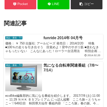
Pocket
LINE
コピー
関連記事
funride 2014年 04月号
雑誌・書籍・TV
価格： ￥ 750 出版社: アールビーズ 発売日： 2014/2/20 特集
■100％の走りを引き出そう 目覚めよ！背中のサボリ筋 ■使わなき
ゃもったいない こんなにあった！ローラー台活用法 特別企画 ■
巻頭インタビュー『ジテン...
2014.02.20
気になる自転車関連番組（7/8〜
雑誌・書籍・TV
7/14）
ecoBike編集部的に気になる番組を紹介します。 2017/7/8 (土) 11:00
～ 11:29 ＮＨＫ ＢＳプレミアム にっぽん縦断 こころ旅～とうちゃ
こ～▽649日目 秋田県大仙市 番組内容 「こころ旅」春の旅。今週