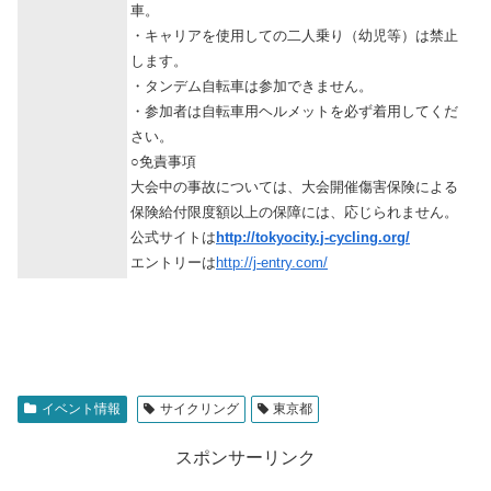
車。
・キャリアを使用しての二人乗り（幼児等）は禁止
します。
・タンデム自転車は参加できません。
・参加者は自転車用ヘルメットを必ず着用してくだ
さい。
○免責事項
大会中の事故については、大会開催傷害保険による
保険給付限度額以上の保障には、応じられません。
公式サイトは
http://tokyocity.j-cycling.org/
エントリーは
http://j-entry.com/
イベント情報
サイクリング
東京都
スポンサーリンク