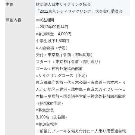
主催
財団法人日本サイクリング協会
「2012東京シティサイクリング」大会実行委員会
開催内容
○申込期間
～2012年09月14日
○参加料金 4,000円
中学生以下1,500円
○大会会場（予定）
受付：東京都庁舎前（都民広場）
スタート：東京都庁舎前（都庁通り）
ゴール：神宮外苑絵画館前
○サイクリングコース（予定）
東京都都庁舎前～代々木公園～表参道～六本木～り
んかい地区～豊洲～越中島～東京スカイツリー〜日
本橋～皇居前～国会議事堂前～神宮外苑前絵画館前
（約40km予定）
○募集定員
3,100名（先着順）
○参加自転車
・前後にブレーキを備え付けた一人乗り用普通自転