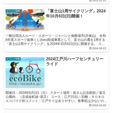
2011.01.12
「富士山1周サイクリング」2024
イベント情報
年10月6日(日)開催！
一般社団法人ルーツ・スポーツ・ジャパンと御殿場市(共催)は、令和
6年度スポーツ振興くじ(toto)助成事業として、富士山の麓を1周する
「富士山1周サイクリング」を2024年10月6日(日)に開催する。 コー
ス上にはサポートライダーやサポート...
2024.08.23
2024江戸川ハーフセンチュリー
イベント情報
ライド
開催日：2024年6月2日（日） スタート場所：寅さん記念館前／柴又
公園内 （京成金町線･柴又） コース：江戸川沿い 距離：９０キロ
エコバイク的コメント：江戸サイは走りやすい。食事処は少ないの
で、江戸サイから外れて食すべし。しかし、のんび...
2024.04.09