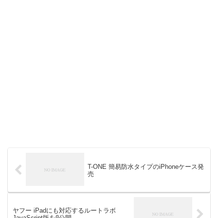
T-ONE 簡易防水タイプのiPhoneケース発
売
ヤフー iPadにも対応するルートラボ
JavaScript版をβ公開