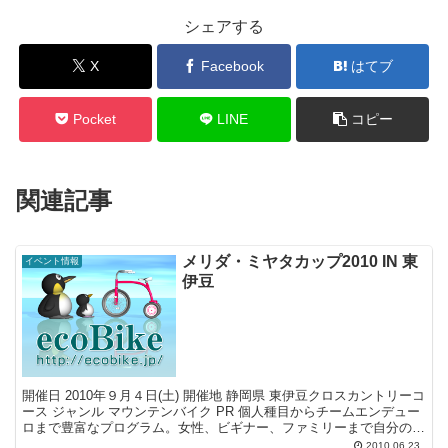
シェアする
X
Facebook
はてブ
Pocket
LINE
コピー
関連記事
メリダ・ミヤタカップ2010 IN 東
イベント情報
伊豆
開催日 2010年９月４日(土) 開催地 静岡県 東伊豆クロスカントリーコ
ース ジャンル マウンテンバイク PR 個人種目からチームエンデュー
ロまで豊富なプログラム。女性、ビギナー、ファミリーまで自分のレ
ベルで楽しめます！！ 舞台は初夏の東...
2010.06.23