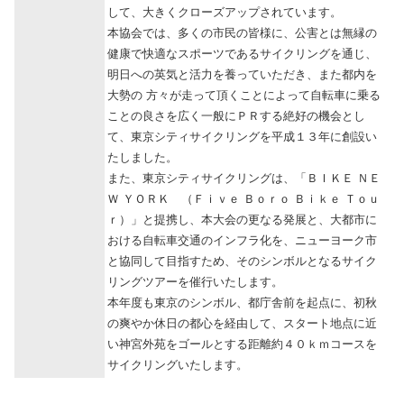
して、大きくクローズアップされています。
本協会では、多くの市民の皆様に、公害とは無縁の
健康で快適なスポーツであるサイクリングを通じ、
明日への英気と活力を養っていただき、また都内を
大勢の 方々が走って頂くことによって自転車に乗る
ことの良さを広く一般にＰＲする絶好の機会とし
て、東京シティサイクリングを平成１３年に創設い
たしました。
また、東京シティサイクリングは、「ＢＩＫＥ ＮＥ
Ｗ ＹＯＲＫ （Ｆｉｖｅ Ｂｏｒｏ Ｂｉｋｅ Ｔｏｕ
ｒ）」と提携し、本大会の更なる発展と、大都市に
おける自転車交通のインフラ化を、ニューヨーク市
と協同して目指すため、そのシンボルとなるサイク
リングツアーを催行いたします。
本年度も東京のシンボル、都庁舎前を起点に、初秋
の爽やか休日の都心を経由して、スタート地点に近
い神宮外苑をゴールとする距離約４０ｋｍコースを
サイクリングいたします。